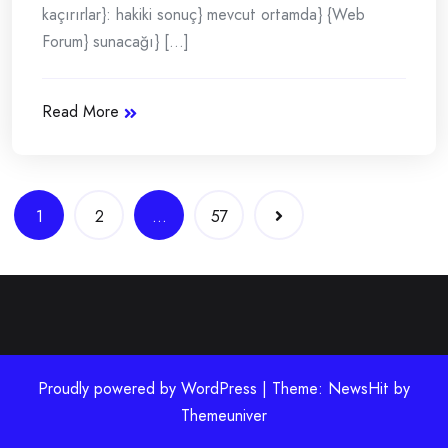
kaçırırlar}: hakiki sonuç} mevcut ortamda} {Web
Forum} sunacağı} [...]
Read More
Yazı
1
2
…
57
gezinmesi
Proudly powered by WordPress | Theme: NewsHit by
Themeuniver