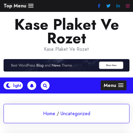
Skip
Top Menu
to
Kase Plaket Ve
content
Rozet
Kase Plaket Ve Rozet
Menu
Home
/
Uncategorized