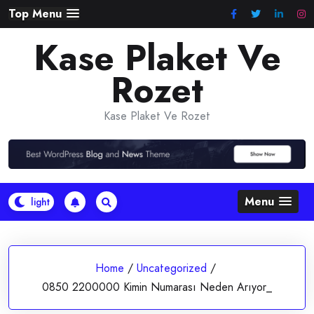
Skip
Top Menu
to
Kase Plaket Ve
content
Rozet
Kase Plaket Ve Rozet
Menu
Home
/
Uncategorized
/
0850 2200000 Kimin Numarası Neden Arıyor_