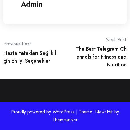
Admin
Post
Next Post
Previous Post
The Best Telegram Ch
navigation
Hasta Yatakları Sağlık İ
annels for Fitness and
çin En İyi Seçenekler
Nutrition
Proudly powered by WordPress | Theme: NewsHit by
Themeuniver