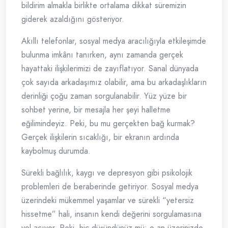
bildirim almakla birlikte ortalama dikkat süremizin
giderek azaldığını gösteriyor.
Akıllı telefonlar, sosyal medya aracılığıyla etkileşimde
bulunma imkânı tanırken, aynı zamanda gerçek
hayattaki ilişkilerimizi de zayıflatıyor. Sanal dünyada
çok sayıda arkadaşımız olabilir, ama bu arkadaşlıkların
derinliği çoğu zaman sorgulanabilir. Yüz yüze bir
sohbet yerine, bir mesajla her şeyi halletme
eğilimindeyiz. Peki, bu mu gerçekten bağ kurmak?
Gerçek ilişkilerin sıcaklığı, bir ekranın ardında
kaybolmuş durumda.
Sürekli bağlılık, kaygı ve depresyon gibi psikolojik
problemleri de beraberinde getiriyor. Sosyal medya
üzerindeki mükemmel yaşamlar ve sürekli “yetersiz
hissetme” hali, insanın kendi değerini sorgulamasına
yol açıyor. Peki, hiç düşündünüz mü; o an üzerinizde