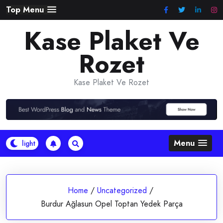
Skip
Top Menu
to
Kase Plaket Ve
content
Rozet
Kase Plaket Ve Rozet
Menu
Home
/
Uncategorized
/
Burdur Ağlasun Opel Toptan Yedek Parça