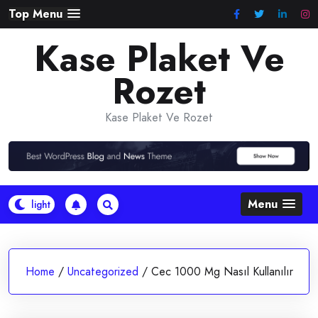
Skip
Top Menu
to
Kase Plaket Ve
content
Rozet
Kase Plaket Ve Rozet
Menu
Home
/
Uncategorized
/
Cec 1000 Mg Nasıl Kullanılır