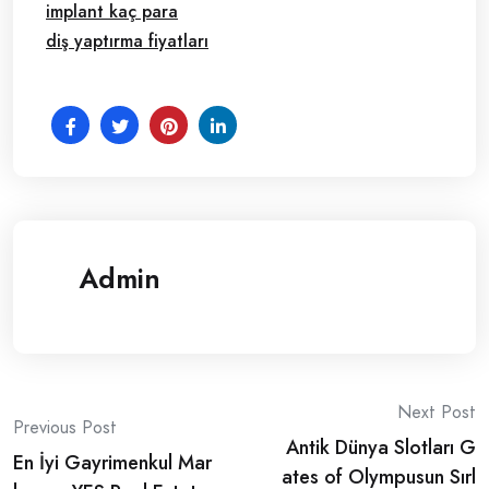
implant kaç para
diş yaptırma fiyatları
Admin
Post
Next Post
Previous Post
Antik Dünya Slotları G
navigation
En İyi Gayrimenkul Mar
ates of Olympusun Sırl