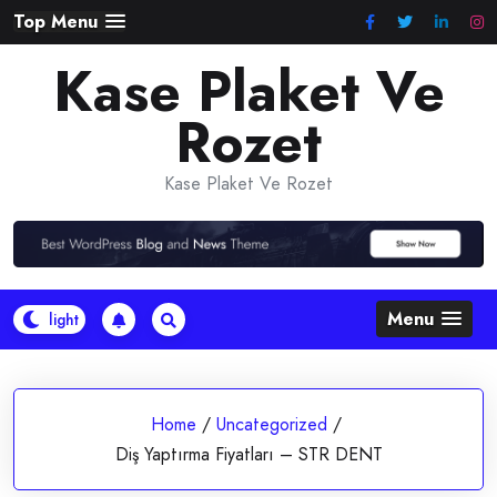
Skip
Top Menu
to
Kase Plaket Ve
content
Rozet
Kase Plaket Ve Rozet
Menu
Home
/
Uncategorized
/
Diş Yaptırma Fiyatları – STR DENT