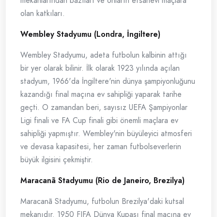
mekanlarından bazıları ve onların efsanevi maçlara
olan katkıları.
Wembley Stadyumu (Londra, İngiltere)
Wembley Stadyumu, adeta futbolun kalbinin attığı
bir yer olarak bilinir. İlk olarak 1923 yılında açılan
stadyum, 1966'da İngiltere'nin dünya şampiyonluğunu
kazandığı final maçına ev sahipliği yaparak tarihe
geçti. O zamandan beri, sayısız UEFA Şampiyonlar
Ligi finali ve FA Cup finali gibi önemli maçlara ev
sahipliği yapmıştır. Wembley'nin büyüleyici atmosferi
ve devasa kapasitesi, her zaman futbolseverlerin
büyük ilgisini çekmiştir.
Maracanã Stadyumu (Rio de Janeiro, Brezilya)
Maracanã Stadyumu, futbolun Brezilya'daki kutsal
mekanıdır. 1950 FIFA Dünya Kupası final maçına ev