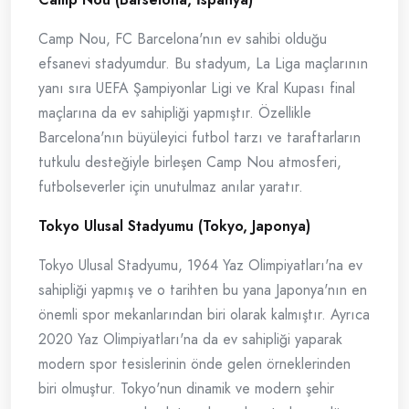
Camp Nou, FC Barcelona'nın ev sahibi olduğu
efsanevi stadyumdur. Bu stadyum, La Liga maçlarının
yanı sıra UEFA Şampiyonlar Ligi ve Kral Kupası final
maçlarına da ev sahipliği yapmıştır. Özellikle
Barcelona'nın büyüleyici futbol tarzı ve taraftarların
tutkulu desteğiyle birleşen Camp Nou atmosferi,
futbolseverler için unutulmaz anılar yaratır.
Tokyo Ulusal Stadyumu (Tokyo, Japonya)
Tokyo Ulusal Stadyumu, 1964 Yaz Olimpiyatları'na ev
sahipliği yapmış ve o tarihten bu yana Japonya'nın en
önemli spor mekanlarından biri olarak kalmıştır. Ayrıca
2020 Yaz Olimpiyatları'na da ev sahipliği yaparak
modern spor tesislerinin önde gelen örneklerinden
biri olmuştur. Tokyo'nun dinamik ve modern şehir