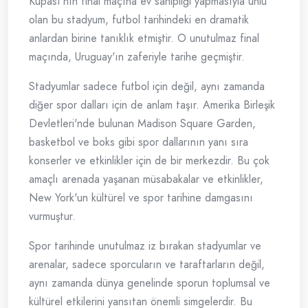
Kupası'nın final maçına ev sahipliği yapmasıyla ünlü
olan bu stadyum, futbol tarihindeki en dramatik
anlardan birine tanıklık etmiştir. O unutulmaz final
maçında, Uruguay'ın zaferiyle tarihe geçmiştir.
Stadyumlar sadece futbol için değil, aynı zamanda
diğer spor dalları için de anlam taşır. Amerika Birleşik
Devletleri'nde bulunan Madison Square Garden,
basketbol ve boks gibi spor dallarının yanı sıra
konserler ve etkinlikler için de bir merkezdir. Bu çok
amaçlı arenada yaşanan müsabakalar ve etkinlikler,
New York'un kültürel ve spor tarihine damgasını
vurmuştur.
Spor tarihinde unutulmaz iz bırakan stadyumlar ve
arenalar, sadece sporcuların ve taraftarların değil,
aynı zamanda dünya genelinde sporun toplumsal ve
kültürel etkilerini yansıtan önemli simgelerdir. Bu