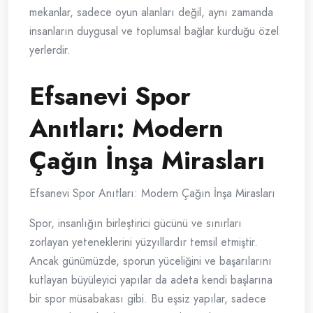
mekanlar, sadece oyun alanları değil, aynı zamanda
insanların duygusal ve toplumsal bağlar kurduğu özel
yerlerdir.
Efsanevi Spor
Anıtları: Modern
Çağın İnşa Mirasları
Efsanevi Spor Anıtları: Modern Çağın İnşa Mirasları
Spor, insanlığın birleştirici gücünü ve sınırları
zorlayan yeteneklerini yüzyıllardır temsil etmiştir.
Ancak günümüzde, sporun yüceliğini ve başarılarını
kutlayan büyüleyici yapılar da adeta kendi başlarına
bir spor müsabakası gibi. Bu eşsiz yapılar, sadece