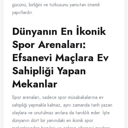
gücünü, birliğini ve tutkusunu yansıtan önemli
yapıtlardır.
Dünyanın En İkonik
Spor Arenaları:
Efsanevi Maçlara Ev
Sahipliği Yapan
Mekanlar
Spor arenaları, sadece spor müsabakalarına ev
sahipliği yapmakla kalmaz, aynı zamanda tarih yazan
olaylara ve unutulmaz anılara da tanıklık eder. İşte
dünyanın dört bir yanındaki en ikonik spor