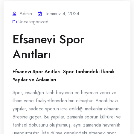
Admin
Temmuz 4, 2024
Uncategorized
Efsanevi Spor
Anıtları
Efsanevi Spor Anıtları: Spor Tarihindeki İkonik
Yapılar ve Anlamları
Spor, insanlığın tarih boyunca en heyecan verici ve
ilham verici faaliyetlerinden biri olmuştur. Ancak bazı
yapılar, sadece sporun icra edildiği mekanlar olmanın
ötesine geçer. Bu yapılar, zamanla sporun kültürel ve
tarihsel dokusunu oluşturmuş, aynı zamanda hayranlık
uyandırmıştır. İşte dünya genelindeki efsanevi spor