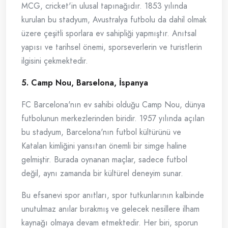
MCG, cricket'in ulusal tapınağıdır. 1853 yılında
kurulan bu stadyum, Avustralya futbolu da dahil olmak
üzere çeşitli sporlara ev sahipliği yapmıştır. Anıtsal
yapısı ve tarihsel önemi, sporseverlerin ve turistlerin
ilgisini çekmektedir.
5. Camp Nou, Barselona, İspanya
FC Barcelona'nın ev sahibi olduğu Camp Nou, dünya
futbolunun merkezlerinden biridir. 1957 yılında açılan
bu stadyum, Barcelona'nın futbol kültürünü ve
Katalan kimliğini yansıtan önemli bir simge haline
gelmiştir. Burada oynanan maçlar, sadece futbol
değil, aynı zamanda bir kültürel deneyim sunar.
Bu efsanevi spor anıtları, spor tutkunlarının kalbinde
unutulmaz anılar bırakmış ve gelecek nesillere ilham
kaynağı olmaya devam etmektedir. Her biri, sporun