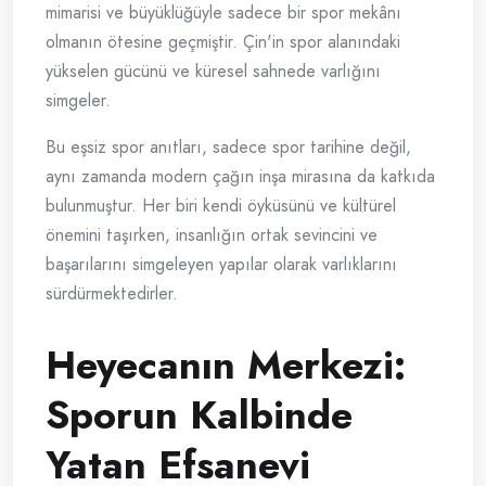
mimarisi ve büyüklüğüyle sadece bir spor mekânı
olmanın ötesine geçmiştir. Çin'in spor alanındaki
yükselen gücünü ve küresel sahnede varlığını
simgeler.
Bu eşsiz spor anıtları, sadece spor tarihine değil,
aynı zamanda modern çağın inşa mirasına da katkıda
bulunmuştur. Her biri kendi öyküsünü ve kültürel
önemini taşırken, insanlığın ortak sevincini ve
başarılarını simgeleyen yapılar olarak varlıklarını
sürdürmektedirler.
Heyecanın Merkezi:
Sporun Kalbinde
Yatan Efsanevi