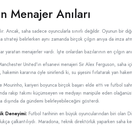
ın Menajer Anıları
dır. Ancak, saha sadece oyuncularla sınırlı değildir. Oyunun bir di
a strateji belirlerken aynı zamanda birçok çılgın anıya da imza atm
ar yaratan menajerler vardı. İşte onlardan bazılarının en çılgın anı
anchester United'ın efsanevi menajeri Sir Alex Ferguson, saha iç
 hakemin kararına öyle sinirlendi ki, su şişesini fırlatarak yan hakem
e Mourinho, kariyeri boyunca birçok başarı elde etti ve futbol sa
tısında rakip takımı küçümseyen ve medyayı manipüle eden olağanüst
ha dışında da gündemi belirleyebileceğini gösterdi.
ük Deneyimi:
Futbol tarihinin en büyük oyuncularından biri olan 
ldukça çalkantılıydı. Maradona, teknik direktörlük yaparken saha k