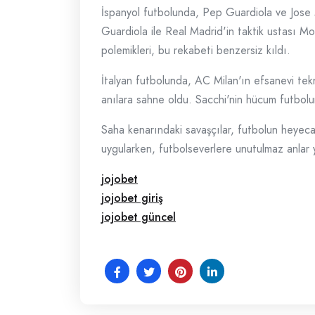
İspanyol futbolunda, Pep Guardiola ve Jose 
Guardiola ile Real Madrid'in taktik ustası Mou
polemikleri, bu rekabeti benzersiz kıldı.
İtalyan futbolunda, AC Milan'ın efsanevi tekn
anılara sahne oldu. Sacchi'nin hücum futboluna
Saha kenarındaki savaşçılar, futbolun heyecanı
uygularken, futbolseverlere unutulmaz anlar y
jojobet
jojobet giriş
jojobet güncel