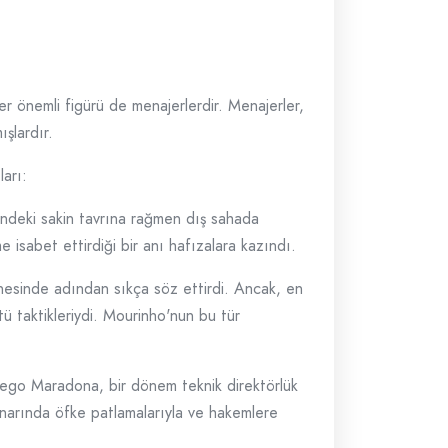
ğer önemli figürü de menajerlerdir. Menajerler,
ışlardır.
ları:
indeki sakin tavrına rağmen dış sahada
e isabet ettirdiği bir anı hafızalara kazındı.
hnesinde adından sıkça söz ettirdi. Ancak, en
ü taktikleriydi. Mourinho'nun bu tür
Diego Maradona, bir dönem teknik direktörlük
enarında öfke patlamalarıyla ve hakemlere