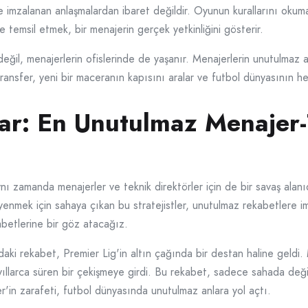
e imzalanan anlaşmalardan ibaret değildir. Oyunun kurallarını okum
e temsil etmek, bir menajerin gerçek yetkinliğini gösterir.
değil, menajerlerin ofislerinde de yaşanır. Menajerlerin unutulmaz
nsfer, yeni bir maceranın kapısını aralar ve futbol dünyasının he
ar: En Unutulmaz Menajer-
ı zamanda menajerler ve teknik direktörler için de bir savaş alanıd
 yenmek için sahaya çıkan bu stratejistler, unutulmaz rekabetlere im
betlerine bir göz atacağız.
ki rekabet, Premier Lig'in altın çağında bir destan haline geldi.
ıllarca süren bir çekişmeye girdi. Bu rekabet, sadece sahada değ
'in zarafeti, futbol dünyasında unutulmaz anlara yol açtı.