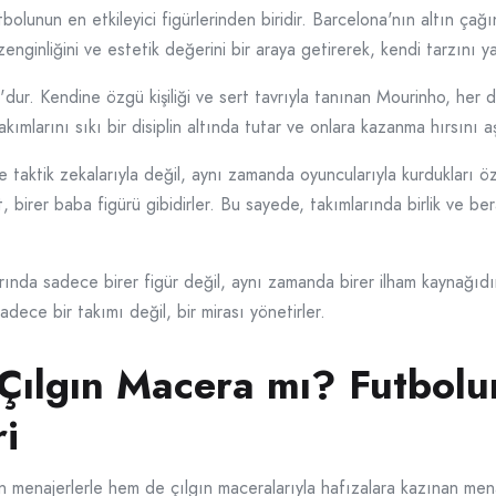
unun en etkileyici figürlerinden biridir. Barcelona'nın altın çağ
enginliğini ve estetik değerini bir araya getirerek, kendi tarzını yar
'dur. Kendine özgü kişiliği ve sert tavrıyla tanınan Mourinho, her 
kımlarını sıkı bir disiplin altında tutar ve onlara kazanma hırsını aş
e taktik zekalarıyla değil, aynı zamanda oyuncularıyla kurdukları ö
 birer baba figürü gibidirler. Bu sayede, takımlarında birlik ve be
nda sadece birer figür değil, aynı zamanda birer ilham kaynağıdır. T
adece bir takımı değil, bir mirası yönetirler.
 Çılgın Macera mı? Futbolun
i
n menajerlerle hem de çılgın maceralarıyla hafızalara kazınan men