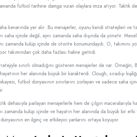
amanda futbol tarihine damga vuran olaylara imza atıyor. Taktik d
a kenarında yer alır. Bu menajerler, oyunu kendi stratejileri ve tak
mı saha içinde değil, aynı zamanda saha dışında da yönetir. Mesela
ynı zamanda kulüp içinde de otorite konumundaydı. O, takımını y
por takımından çok daha fazlası haline getirdi.
atejiyle sınırlı olmadığını gösteren menajerler de var. Örneğin, Br
tının her alanında büyük bir karakterdi. Clough, sıradışı kişiliği v
hikayesi, futbol dünyasının sınırlarını zorlayan ve sadece saha iç
r.
ktik dehasıyla parlayan menajerlerle hem de çılgın maceralarıyla h
ı zamanda kulüp içinde ve hayatın her alanında da büyük bir etki y
dünyasının en ilginç ve etkileyici yanlarını ortaya koyuyor.