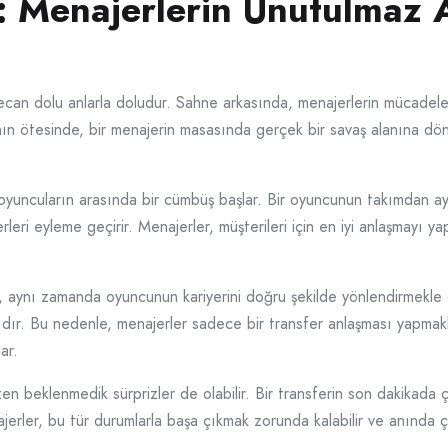
ğı: Menajerlerin Unutulmaz
can dolu anlarla doludur. Sahne arkasında, menajerlerin mücadele 
ının ötesinde, bir menajerin masasında gerçek bir savaş alanına dö
oyuncuların arasında bir cümbüş başlar. Bir oyuncunun takımdan ay
eri eyleme geçirir. Menajerler, müşterileri için en iyi anlaşmayı y
 aynı zamanda oyuncunun kariyerini doğru şekilde yönlendirmekle de 
ıdır. Bu nedenle, menajerler sadece bir transfer anlaşması yapm
ar.
zen beklenmedik sürprizler de olabilir. Bir transferin son dakikad
jerler, bu tür durumlarla başa çıkmak zorunda kalabilir ve anında ç