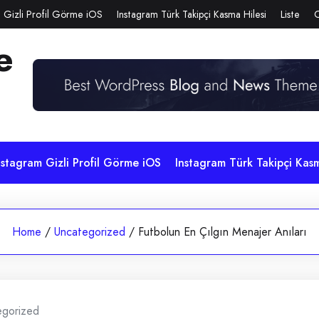
 Gizli Profil Görme iOS
Instagram Türk Takipçi Kasma Hilesi
Liste
e
nstagram Gizli Profil Görme iOS
Instagram Türk Takipçi Kasm
Home
/
Uncategorized
/
Futbolun En Çılgın Menajer Anıları
egorized