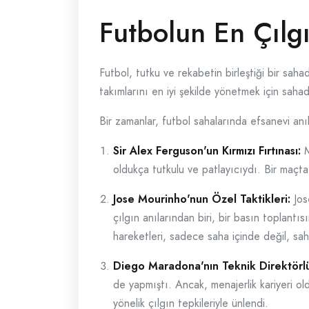
Futbolun En Çılg
Futbol, tutku ve rekabetin birleştiği bir saha
takımlarını en iyi şekilde yönetmek için sahad
Bir zamanlar, futbol sahalarında efsanevi anıl
Sir Alex Ferguson'un Kırmızı Fırtınası:
M
oldukça tutkulu ve patlayıcıydı. Bir maçta,
Jose Mourinho'nun Özel Taktikleri:
Jos
çılgın anılarından biri, bir basın toplan
hareketleri, sadece saha içinde değil, sa
Diego Maradona'nın Teknik Direktörl
de yapmıştı. Ancak, menajerlik kariyeri o
yönelik çılgın tepkileriyle ünlendi.