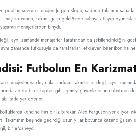
verpool'un sevilen menajeri Jurgen Klopp, sadece takımını sahada
Bir maç sırasında, takımı galip geldiğinde sahaya atlayıp oyuncular
yaşatan menajerlerden biriydi.
eğil, aynı zamanda menajerler tarafından da şekillendirildiğini göst
aynı zamanda tutkusuyla da taraftarları etkileyen birer ikon haline 
disi: Futbolun En Karizmat
n menajerler vardır; onlar sadece takımlarını değil, aynı zamanda m
arında adeta birer kaptan gibi, gemiyi güvenle limana ulaştıran deniz
e akıllarda yer ederler.
eki koltuklarda kendine has bir iz bırakan Alex Ferguson yer alıyor
tti. Takımının başında geçirdiği uzun yıllar boyunca kazandığı say
il, bir efsaneydi.