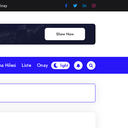
Onay
a Hilesi
Liste
Onay