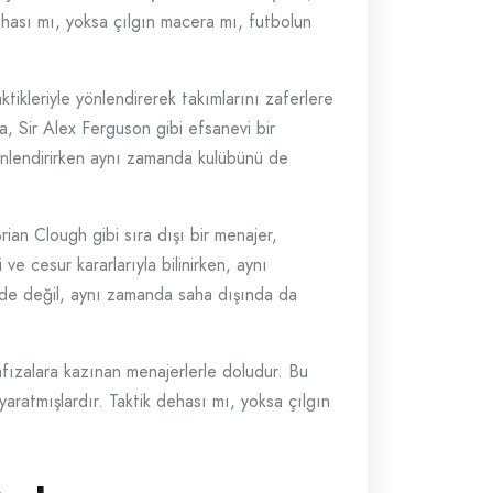
ehası mı, yoksa çılgın macera mı, futbolun
tikleriyle yönlendirerek takımlarını zaferlere
, Sir Alex Ferguson gibi efsanevi bir
önlendirirken aynı zamanda kulübünü de
ian Clough gibi sıra dışı bir menajer,
e cesur kararlarıyla bilinirken, aynı
inde değil, aynı zamanda saha dışında da
afızalara kazınan menajerlerle doludur. Bu
aratmışlardır. Taktik dehası mı, yoksa çılgın