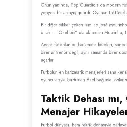
Onun yanında, Pep Guardiola da modern futbol
yepyeni bir anlayış getirdi. Oyunun taktiksel z
Bir diğer dikkat çeken isim ise José Mourinho
bıraktı. “Özel biri” olarak anılan Mourinho, ta
Ancak futbolun bu karizmatik liderleri, sadec
birer antrenör değil, aynı zamanda birer dost,
açarlar.
Futbolun en karizmatik menajerleri saha kenarı
oyuncularıyla kurdukları özel bağlarla, onlar s
Taktik Dehası mı,
Menajer Hikayeler
Futbol dünyası, hem taktik dehasıyla parlaya