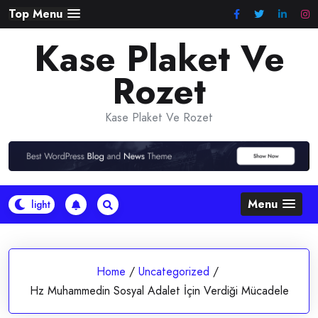
Skip
Top Menu
to
Kase Plaket Ve
content
Rozet
Kase Plaket Ve Rozet
Menu
Home
/
Uncategorized
/
Hz Muhammedin Sosyal Adalet İçin Verdiği Mücadele