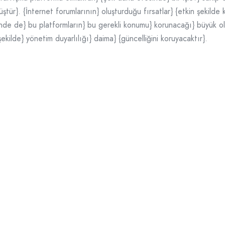
ür}. {İnternet forumlarının} oluşturduğu fırsatlar} {etkin şekilde kul
çinde de} bu platformların} bu gerekli konumu} korunacağı} büyük olası
şekilde} yönetim duyarlılığı} daima} {güncelliğini koruyacaktır}.