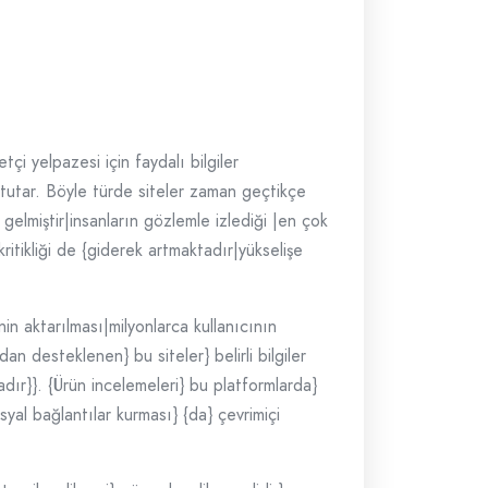
tçi yelpazesi için faydalı bilgiler
r tutar. Böyle türde siteler zaman geçtikçe
elmiştir|insanların gözlemle izlediği |en çok
kritikliği de {giderek artmaktadır|yükselişe
in aktarılması|milyonlarca kullanıcının
dan desteklenen} bu siteler} belirli bilgiler
dır}}. {Ürün incelemeleri} bu platformlarda}
syal bağlantılar kurması} {da} çevrimiçi