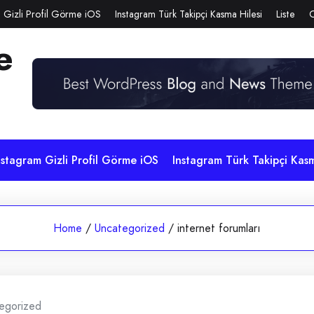
 Gizli Profil Görme iOS
Instagram Türk Takipçi Kasma Hilesi
Liste
e
nstagram Gizli Profil Görme iOS
Instagram Türk Takipçi Kasm
Home
/
Uncategorized
/
internet forumları
egorized