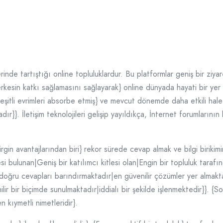
ı
rinde tartıştığı online topluluklardur. Bu platformlar geniş bir ziyare
|herkesin katkı sağlamasını sağlayarak} online dünyada hayati bir ye
itli evrimleri absorbe etmiş} ve mevcut dönemde daha etkili hale g
ır}}. İletişim teknolojileri gelişip yayıldıkça, İnternet forumlarının 
gin avantajlarından biri} rekor sürede cevap almak ve bilgi birikimin
si bulunan|Geniş bir katılımcı kitlesi olan|Engin bir topluluk tarafın
 doğru cevapları barındırmaktadır|en güvenilir çözümler yer almakta
ir bir biçimde sunulmaktadır|iddialı bir şekilde işlenmektedir}}. {So
 kıymetli nimetleridir}.