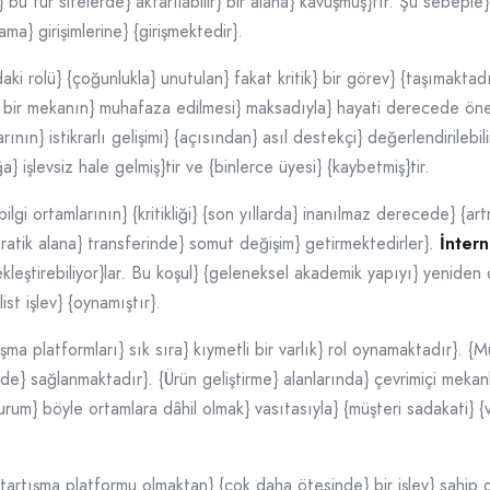
 bu tür sitelerde} aktarılabilir} bir alana} kavuşmuş}tır. Şu sebeple} 
ma} girişimlerine} {girişmektedir}.
daki rolü} {çoğunlukla} unutulan} fakat kritik} bir görev} {taşımakta
li bir mekanın} muhafaza edilmesi} maksadıyla} hayati derecede ön
ının} istikrarlı gelişimi} {açısından} asıl destekçi} değerlendirilebi
 işlevsiz hale gelmiş}tir ve {binlerce üyesi} {kaybetmiş}tir.
gi ortamlarının} {kritikliği} {son yıllarda} inanılmaz derecede} {art
} pratik alana} transferinde} somut değişim} getirmektedirler}.
İntern
erçekleştirebiliyor}lar. Bu koşul} {geleneksel akademik yapıyı} yeni
st işlev} {oynamıştır}.
şma platformları} sık sıra} kıymetli bir varlık} rol oynamaktadır}. {M
de} sağlanmaktadır}. {Ürün geliştirme} alanlarında} çevrimiçi meka
kurum} böyle ortamlara dâhil olmak} vasıtasıyla} {müşteri sadakati} {
 tartışma platformu olmaktan} {çok daha ötesinde} bir işlev} sahip o