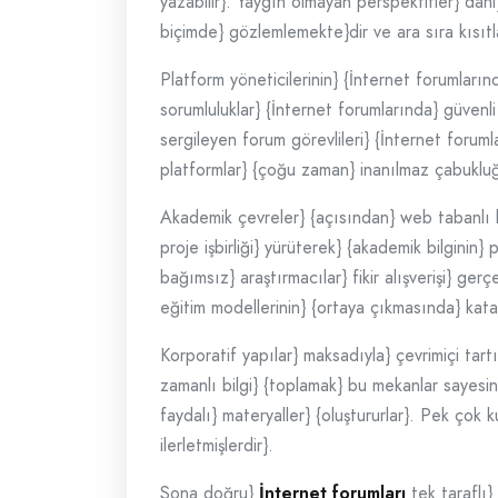
yazabilir}. Yaygın olmayan perspektifler} dahi}
biçimde} gözlemlemekte}dir ve ara sıra kısıtla
Platform yöneticilerinin} {İnternet forumların
sorumluluklar} {İnternet forumlarında} güven
sergileyen forum görevlileri} {İnternet forumlar
platformlar} {çoğu zaman} inanılmaz çabukluğa}
Akademik çevreler} {açısından} web tabanlı bil
proje işbirliği} yürüterek} {akademik bilginin
bağımsız} araştırmacılar} fikir alışverişi} g
eğitim modellerinin} {ortaya çıkmasında} katali
Korporatif yapılar} maksadıyla} çevrimiçi tartı
zamanlı bilgi} {toplamak} bu mekanlar sayesin
faydalı} materyaller} {oluştururlar}. Pek çok 
ilerletmişlerdir}.
Sona doğru}
İnternet forumları
tek taraflı}