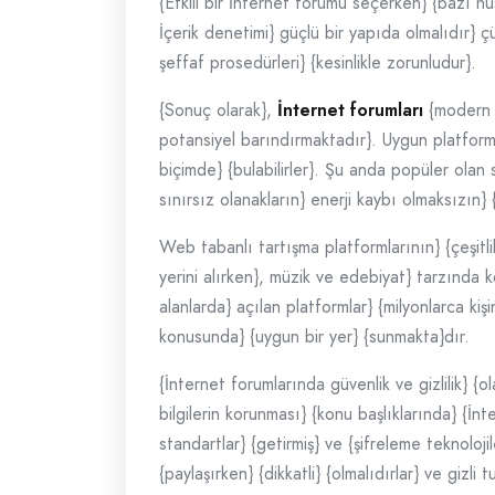
{Etkili bir İnternet forumu seçerken} {bazı hu
İçerik denetimi} güçlü bir yapıda olmalıdır} çün
şeffaf prosedürleri} {kesinlikle zorunludur}.
{Sonuç olarak},
İnternet forumları
{modern d
potansiyel barındırmaktadır}. Uygun platformu 
biçimde} {bulabilirler}. Şu anda popüler olan s
sınırsız olanakların} enerji kaybı olmaksızın}
Web tabanlı tartışma platformlarının} {çeşitli
yerini alırken}, müzik ve edebiyat} tarzında ko
alanlarda} açılan platformlar} {milyonlarca kişi
konusunda} {uygun bir yer} {sunmakta}dır.
{İnternet forumlarında güvenlik ve gizlilik} {o
bilgilerin korunması} {konu başlıklarında} {İn
standartlar} {getirmiş} ve {şifreleme teknoloji
{paylaşırken} {dikkatli} {olmalıdırlar} ve gizl