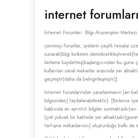
internet forumlar
İnternet Forumları: Bilgi Alışverişinin Merkezi
çevrimiçi forumlar, üyelerin çeşitli temalar üze
sunarak|bilgi birikimini demokratikleştirerek
ilerleme kaydetmiş|başlangıcından bu güne çeş
kullanılan sanal mekanlar arasında yer almaktad
geçmiştir|daha da belirginleşmiştir}}.
İnternet forumlarından yararlanmanın {en belir
bilgisinden} faydalanabilmektir}. {Binlerce üye
hakkında en ayrıntılı bilgiler sunmaktadır|en
{çok yüksek bir kalitede yer almaktadır|güvenil
tartışma mekanlarının} oluşturduğu belki de en