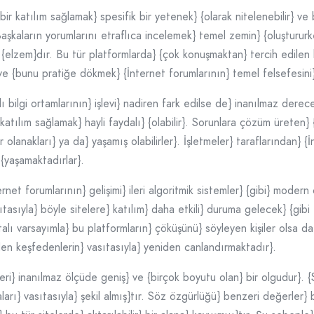
ir katılım sağlamak} spesifik bir yetenek} {olarak nitelenebilir} ve 
. Başkaların yorumlarını etraflıca incelemek} temel zemin} {oluştururk
elzem}dır. Bu tür platformlarda} {çok konuşmaktan} tercih edilen
ve {bunu pratiğe dökmek} {İnternet forumlarının} temel felsefesini} 
bilgi ortamlarının} işlevi} nadiren fark edilse de} inanılmaz dereced
atılım sağlamak} hayli faydalı} {olabilir}. Sorunlara çözüm üreten} {
er olanakları} ya da} yaşamış olabilirler}. İşletmeler} taraflarından} {
 {yaşamaktadırlar}.
et forumlarının} gelişimi} ileri algoritmik sistemler} {gibi} modern 
sıtasıyla} böyle sitelere} katılım} daha etkili} duruma gelecek} {gibi 
lı varsayımla} bu platformların} çöküşünü} söyleyen kişiler olsa da},
den keşfedenlerin} vasıtasıyla} yeniden canlandırmaktadır}.
ileri} inanılmaz ölçüde geniş} ve {birçok boyutu olan} bir olgudur}.
arı} vasıtasıyla} şekil almış}tır. Söz özgürlüğü} benzeri değerler} 