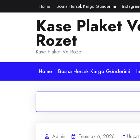
Skip
Home
Bosna Hersek Kargo Gönderimi
Instagram
to
Kase Plaket V
content
Rozet
Kase Plaket Ve Rozet
Home
Bosna Hersek Kargo Gönderimi
I
Admin
Temmuz 6, 2026
Uncat