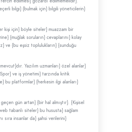
 tercih edilmesi} gözardı edilmemelidir}.
rli bilgi} {bulmak için} bilgili yöneticilerin}
r kişi için} böyle siteler} muazzam bir
rine} {muğlak soruların} cevaplarını} kolay
niz} ve {bu eşsiz toplulukların} {sunduğu
 mevcut}dır. Yazılım uzmanları} özel alanlar}
Spor} ve iş yönetimi} tarzında kritik
e} bu platformlar} {herkesin ilgi alanları}
geçen gün artan} {bir hal almıştır}. {Kişisel
r web tabanlı siteler} bu hususta} sağlam
 sıra insanlar da} şahsi verilerini}