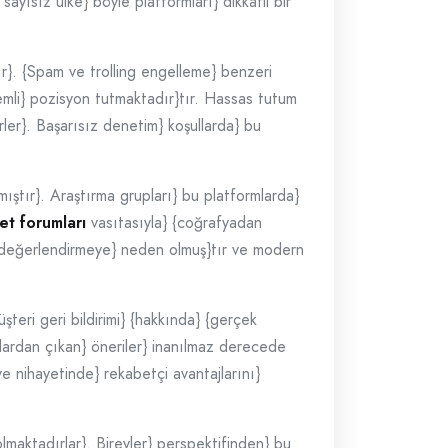
sayısız ülke} böyle platformları} dikkatli bir
dır}. {Spam ve trolling engelleme} benzeri
emli} pozisyon tutmaktadır}tır. Hassas tutum
lirler}. Başarısız denetim} koşullarda} bu
mıştır}. Araştırma grupları} bu platformlarda}
et forumları
vasıtasıyla} {coğrafyadan
den değerlendirmeye} neden olmuş}tır ve modern
üşteri geri bildirimi} {hakkında} {gerçek
nlardan çıkan} öneriler} inanılmaz derecede
ve nihayetinde} rekabetçi avantajlarını}
lmaktadırlar}. Bireyler} perspektifinden} bu