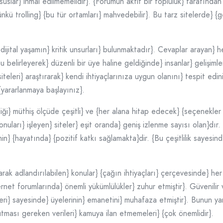
suslar} ihmal edilmemelidir}. {Forumun aktif bir topluluk} tarafından
kü trolling} {bu tür ortamları} mahvedebilir}. Bu tarz sitelerde} {geçe
ijital yaşamın} kritik unsurları} bulunmaktadır}. Cevaplar arayan} he
belirleyerek} düzenli bir üye haline geldiğinde} insanlar} gelişimle
iteleri} araştırarak} kendi ihtiyaçlarınıza uygun olanını} tespit edi
 {yararlanmaya başlayınız}.
liği} müthiş ölçüde çeşitli} ve {her alana hitap edecek} {seçenekler
nuları} işleyen} siteler} eşit oranda} geniş izlenme sayısı olan}dır. 
nin} {hayatında} {pozitif katkı sağlamakta}dir. {Bu çeşitlilik sayesind
larak adlandırılabilen} konular} {çağın ihtiyaçları} çerçevesinde} her 
ternet forumlarında} önemli yükümlülükler} zuhur etmiştir}. Güvenili
leri} sayesinde} üyelerinin} emanetini} muhafaza etmiştir}. Bunun yanı
i tutması gereken verileri} kamuya ilan etmemeleri} {çok önemlidir}.