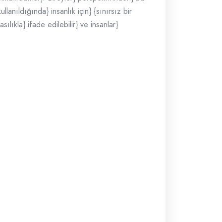
lanıldığında} insanlık için} {sınırsız bir
lıkla} ifade edilebilir} ve insanlar}