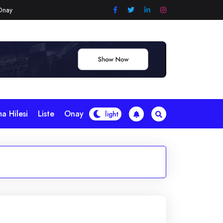
Onay
a Hilesi
Liste
Onay