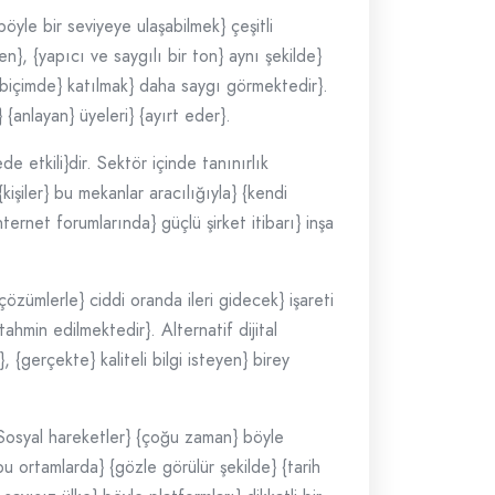
böyle bir seviyeye ulaşabilmek} çeşitli
en}, {yapıcı ve saygılı bir ton} aynı şekilde}
 biçimde} katılmak} daha saygı görmektedir}.
{anlayan} üyeleri} {ayırt eder}.
e etkili}dir. Sektör içinde tanınırlık
kişiler} bu mekanlar aracılığıyla} {kendi
İnternet forumlarında} güçlü şirket itibarı} inşa
çözümlerle} ciddi oranda ileri gidecek} işareti
tahmin edilmektedir}. Alternatif dijital
 {gerçekte} kaliteli bilgi isteyen} birey
 {Sosyal hareketler} {çoğu zaman} böyle
bu ortamlarda} {gözle görülür şekilde} {tarih