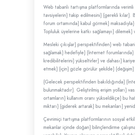
Web tabanlı tartışma platformlarında verimli b
tavsiyelerin} takip edilmesini} {gerekli kılar}
forum ortamında} kabul görmek} maksadıyla} {
Topluluk üyelerine katkı sağlamayı} dilemek} 
Mesleki çıkışlar} perspektifinden} web tabanlı 
sağlamak} hedefiyle} {İnternet forumlarında} k
kredibilitelerini} yükseltirler} ve dahası} kariy
etmek} {için} gözle görülür şekilde} {değişim}
{Gelecek perspektifinden bakıldığında} {İntern
bulunmaktadır}. Geliştirilmiş erişim yolları} va
ortamların} kullanım oranı yükseldikçe} bu hata
miktarı} {giderek artarak} bu mekanları} yeni
Çevrimiçi tartışma platformlarının sosyal etk
mekanlar içinde doğan} bilinçlendirme çalışmal