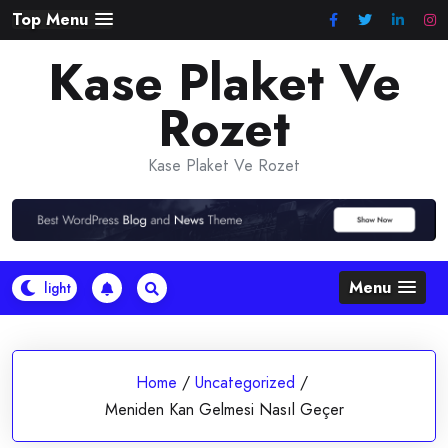
Skip
Top Menu
to
Kase Plaket Ve
content
Rozet
Kase Plaket Ve Rozet
Menu
Home
/
Uncategorized
/
Meniden Kan Gelmesi Nasıl Geçer