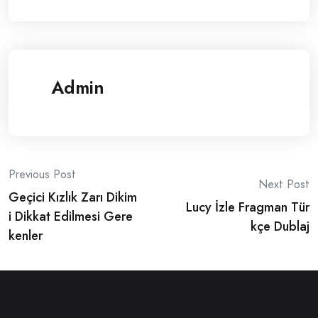
Admin
Post
Previous Post
Next Post
Geçici Kızlık Zarı Dikim
navigation
Lucy İzle Fragman Tür
i Dikkat Edilmesi Gere
kçe Dublaj
kenler