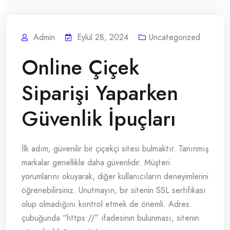
Admin
Eylül 28, 2024
Uncategorized
Online Çiçek
Siparişi Yaparken
Güvenlik İpuçları
İlk adım, güvenilir bir çiçekçi sitesi bulmaktır. Tanınmış
markalar genellikle daha güvenlidir. Müşteri
yorumlarını okuyarak, diğer kullanıcıların deneyimlerini
öğrenebilirsiniz. Unutmayın, bir sitenin SSL sertifikası
olup olmadığını kontrol etmek de önemli. Adres
çubuğunda “https://” ifadesinin bulunması, sitenin