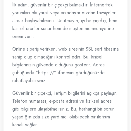
İlk adım, güvenilir bir çiçekçi bulmaktır. İnternetteki
yorumları okuyarak veya arkadaşlarınızdan tavsiyeler
alarak başlayabilirsiniz. Unutmayın, iyi bir çiçekçi, hem
kaliteli ürünler sunar hem de müşteri memnuniyetine
önem verir.
Online sipariş verirken, web sitesinin SSL sertifikasına
sahip olup olmadığını kontrol edin. Bu, kişisel
bilgilerinizin güvende olduğunu gösterir. Adres
çubuğunda “https://” ifadesini gördüğünüzde
rahatlayabilirsiniz.
Güvenilir bir çiçekçi, iletişim bilgilerini açıkça paylaşır.
Telefon numarası, e-posta adresi ve fiziksel adres
gibi bilgilere ulaşabilmelisiniz. Bu, herhangi bir sorun
yaşadığınızda size yardımcı olabilecek bir iletişim
kanalı sağlar.