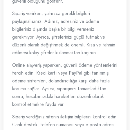
güvenli olduğunu gösterir.
Sipariş verirken, yalnızca gerekli bilgileri
paylaşmalısınız. Adınız, adresiniz ve ödeme
bilgileriniz dışında başka bir bilgi vermeniz
gerekmiyor. Ayrıca, şifrelerinizi güçlü tutmak ve
düzenli olarak değiştirmek de önemli. Kısa ve tahmin
edilmesi kolay şifreler kullanmaktan kaçının.
Online alışveriş yaparken, güvenli ödeme yöntemlerini
tercih edin. Kredi kartı veya PayPal gibi tanınmış
ödeme sistemleri, dolandırıcılığa karşı daha fazla
koruma sağlar. Ayrıca, siparişinizi tamamladıktan
sonra, hesabınızdaki hareketleri düzenli olarak
kontrol etmekte fayda var.
Sipariş verdiğiniz sitenin iletişim bilgilerini kontrol edin.
Canlı destek, telefon numarası veya e-posta adresi