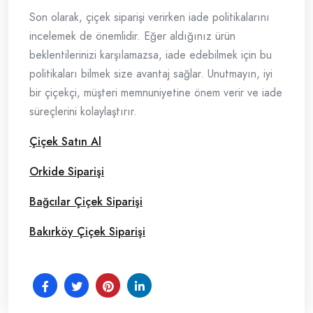
Son olarak, çiçek siparişi verirken iade politikalarını
incelemek de önemlidir. Eğer aldığınız ürün
beklentilerinizi karşılamazsa, iade edebilmek için bu
politikaları bilmek size avantaj sağlar. Unutmayın, iyi
bir çiçekçi, müşteri memnuniyetine önem verir ve iade
süreçlerini kolaylaştırır.
Çiçek Satın Al
Orkide Siparişi
Bağcılar Çiçek Siparişi
Bakırköy Çiçek Siparişi