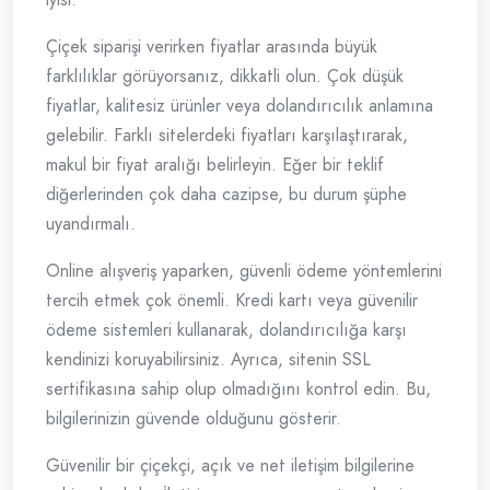
Çiçek siparişi verirken fiyatlar arasında büyük
farklılıklar görüyorsanız, dikkatli olun. Çok düşük
fiyatlar, kalitesiz ürünler veya dolandırıcılık anlamına
gelebilir. Farklı sitelerdeki fiyatları karşılaştırarak,
makul bir fiyat aralığı belirleyin. Eğer bir teklif
diğerlerinden çok daha cazipse, bu durum şüphe
uyandırmalı.
Online alışveriş yaparken, güvenli ödeme yöntemlerini
tercih etmek çok önemli. Kredi kartı veya güvenilir
ödeme sistemleri kullanarak, dolandırıcılığa karşı
kendinizi koruyabilirsiniz. Ayrıca, sitenin SSL
sertifikasına sahip olup olmadığını kontrol edin. Bu,
bilgilerinizin güvende olduğunu gösterir.
Güvenilir bir çiçekçi, açık ve net iletişim bilgilerine