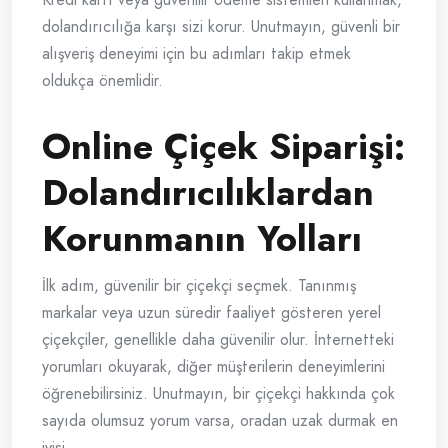
dolandırıcılığa karşı sizi korur. Unutmayın, güvenli bir
alışveriş deneyimi için bu adımları takip etmek
oldukça önemlidir.
Online Çiçek Siparişi:
Dolandırıcılıklardan
Korunmanın Yolları
İlk adım, güvenilir bir çiçekçi seçmek. Tanınmış
markalar veya uzun süredir faaliyet gösteren yerel
çiçekçiler, genellikle daha güvenilir olur. İnternetteki
yorumları okuyarak, diğer müşterilerin deneyimlerini
öğrenebilirsiniz. Unutmayın, bir çiçekçi hakkında çok
sayıda olumsuz yorum varsa, oradan uzak durmak en
iyisi.