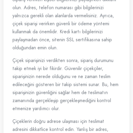
olun. Adres, telefon numarası gibi bilgilerinizi
yalnızca gerekli olan alanlarda vermelisiniz. Ayrıca,
çiçek siparişi verirken güvenli bir ödeme yöntemi
kullanmak da önemlidir. Kredi kartı bilgilerinizi
paylaşmadan önce, sitenin SSL sertifikasına sahip
olduğundan emin olun.
Çiçek siparişinizi verdikten sonra, sipariş durumunu
takip etmek iyi bir fikirdir. Güvenilir çiçekçiler,
siparişinizin nerede olduğunu ve ne zaman teslim
edileceğini gösteren bir takip sistemi sunar. Bu, hem
siparişinizin güvenliğini sağlar hem de teslimatın
zamanında gerçekleşip gerçekleşmediğini kontrol
etmenize yardımcı olur.
Çiçeklerin doğru adrese ulaşması için teslimat
adresini dikkatlice kontrol edin. Yanlış bir adres,