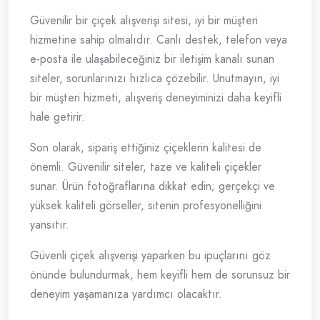
Güvenilir bir çiçek alışverişi sitesi, iyi bir müşteri
hizmetine sahip olmalıdır. Canlı destek, telefon veya
e-posta ile ulaşabileceğiniz bir iletişim kanalı sunan
siteler, sorunlarınızı hızlıca çözebilir. Unutmayın, iyi
bir müşteri hizmeti, alışveriş deneyiminizi daha keyifli
hale getirir.
Son olarak, sipariş ettiğiniz çiçeklerin kalitesi de
önemli. Güvenilir siteler, taze ve kaliteli çiçekler
sunar. Ürün fotoğraflarına dikkat edin; gerçekçi ve
yüksek kaliteli görseller, sitenin profesyonelliğini
yansıtır.
Güvenli çiçek alışverişi yaparken bu ipuçlarını göz
önünde bulundurmak, hem keyifli hem de sorunsuz bir
deneyim yaşamanıza yardımcı olacaktır.