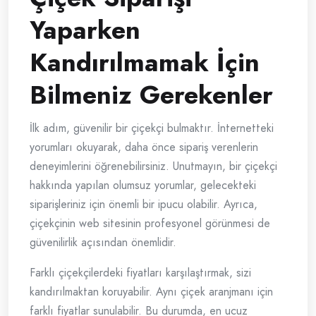
Yaparken
Kandırılmamak İçin
Bilmeniz Gerekenler
İlk adım, güvenilir bir çiçekçi bulmaktır. İnternetteki
yorumları okuyarak, daha önce sipariş verenlerin
deneyimlerini öğrenebilirsiniz. Unutmayın, bir çiçekçi
hakkında yapılan olumsuz yorumlar, gelecekteki
siparişleriniz için önemli bir ipucu olabilir. Ayrıca,
çiçekçinin web sitesinin profesyonel görünmesi de
güvenilirlik açısından önemlidir.
Farklı çiçekçilerdeki fiyatları karşılaştırmak, sizi
kandırılmaktan koruyabilir. Aynı çiçek aranjmanı için
farklı fiyatlar sunulabilir. Bu durumda, en ucuz