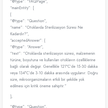
“@type”: “FAQPage”,
“mainEntity”: [
{
“@type”: “Question”,
“name”: “Otoklavda Sterilizasyon Süresi Ne
Kadardır?”,
“acceptedAnswer”: {
“@type”: “Answer”,
“text”: “Otoklavda sterilizasyon süresi, malzemenin
türüne, boyutuna ve kullanılan otoklavın özelliklerine
bağlı olarak değişir. Genellikle 121°C’de 15-30 dakika
veya 134°C’de 3-10 dakika arasında uygulanır. Doğru
süre, mikroorganizmaların etkili bir şekilde yok
edilmesi için kritik öneme sahiptir.”
},
“@type”: “Question”,