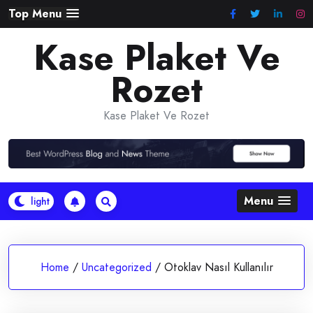
Skip
Top Menu
to
Kase Plaket Ve
content
Rozet
Kase Plaket Ve Rozet
Menu
Home
/
Uncategorized
/
Otoklav Nasıl Kullanılır