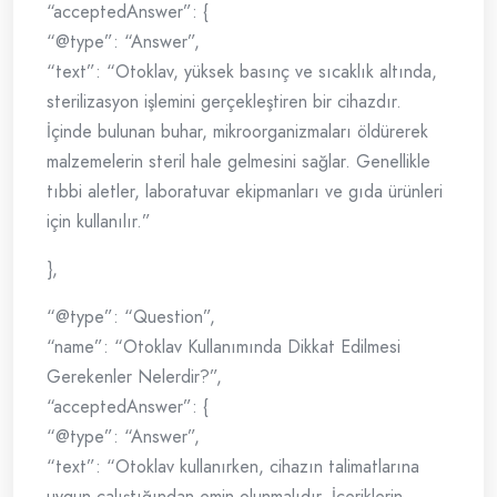
“acceptedAnswer”: {
“@type”: “Answer”,
“text”: “Otoklav, yüksek basınç ve sıcaklık altında,
sterilizasyon işlemini gerçekleştiren bir cihazdır.
İçinde bulunan buhar, mikroorganizmaları öldürerek
malzemelerin steril hale gelmesini sağlar. Genellikle
tıbbi aletler, laboratuvar ekipmanları ve gıda ürünleri
için kullanılır.”
},
“@type”: “Question”,
“name”: “Otoklav Kullanımında Dikkat Edilmesi
Gerekenler Nelerdir?”,
“acceptedAnswer”: {
“@type”: “Answer”,
“text”: “Otoklav kullanırken, cihazın talimatlarına
uygun çalıştığından emin olunmalıdır. İçeriklerin