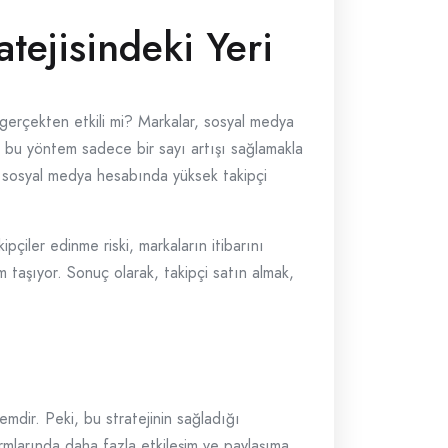
tejisindeki Yeri
gerçekten etkili mi? Markalar, sosyal medya
k, bu yöntem sadece bir sayı artışı sağlamakla
r sosyal medya hesabında yüksek takipçi
çiler edinme riski, markaların itibarını
m taşıyor. Sonuç olarak, takipçi satın almak,
emdir. Peki, bu stratejinin sağladığı
ormlarında daha fazla etkileşim ve paylaşıma