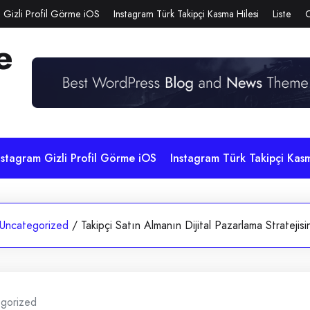
 Gizli Profil Görme iOS
Instagram Türk Takipçi Kasma Hilesi
Liste
e
nstagram Gizli Profil Görme iOS
Instagram Türk Takipçi Kasm
Uncategorized
/
Takipçi Satın Almanın Dijital Pazarlama Stratejisi
gorized