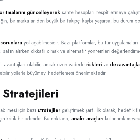
oritmalarını güncelleyerek
sahte hesapları tespit etmeye çalışmak
ğin, bir marka aniden büyük bir takipçi kaybı yaşarsa, bu durum po
 sorunlara
yol açabilmesidir. Bazı platformlar, bu tür uygulamalar
i satın alırken dikkatli olmak ve alternatif yöntemleri değerlendirm
li avantajları olabilir, ancak uzun vadede
riskleri
ve
dezavantajla
bilir yollarla büyümeyi hedeflemesi önerilmektedir.
Stratejileri
nabilmesi için bazı
stratejiler
geliştirmek şart. İlk olarak, hedef kitl
için kritik bir adımdır. Bu noktada,
analiz araçları
kullanarak mevcut