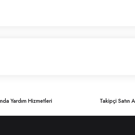
nda Yardım Hizmetleri
Takipçi Satın A