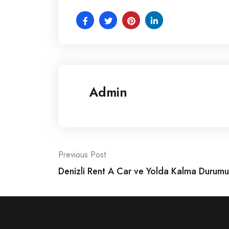
Admin
Post
Previous Post
Denizli Rent A Car ve Yolda Kalma Durumu
navigation