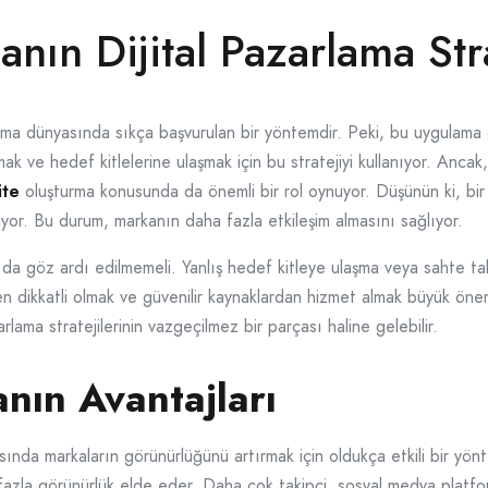
anın Dijital Pazarlama Stra
lama dünyasında sıkça başvurulan bir yöntemdir. Peki, bu uygulama 
k ve hedef kitlelerine ulaşmak için bu stratejiyi kullanıyor. Anca
ite
oluşturma konusunda da önemli bir rol oynuyor. Düşünün ki, bi
iyor. Bu durum, markanın daha fazla etkileşim almasını sağlıyor.
da göz ardı edilmemeli. Yanlış hedef kitleye ulaşma veya sahte takip
ken dikkatli olmak ve güvenilir kaynaklardan hizmet almak büyük öne
zarlama stratejilerinin vazgeçilmez bir parçası haline gelebilir.
anın Avantajları
sında markaların görünürlüğünü artırmak için oldukça etkili bir yönt
a fazla görünürlük elde eder. Daha çok takipçi, sosyal medya platf