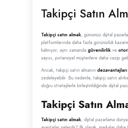
Takipçi Satın Alm
Takipçi satın almak
, günümüz dijital pazar
platformlarında daha fazla görünürlük kazanma
kalmıyor; aynı zamanda
güvenilirlik
ve
otor
sayısı, potansiyel müşterilere daha cazip gel
Ancak, takipçi satın almanın
dezavantajları
zedeleyebilir. Bu nedenle, takipçi satın alır
doğru stratejilerle birleştirildiğinde dijital pa
Takipçi Satın Alm
Takipçi satın almak
, dijital pazarlama dünya
avantajlar nelerdir? İlk olarak, markalar dah