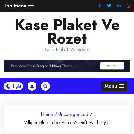
Skip
Top Menu
to
Kase Plaket Ve
content
Rozet
Kase Plaket Ve Rozet
Menu
Home
/
Uncategorized
/
Villiger Blue Tube Puro 3’s Gift Pack Fiyat