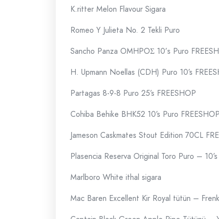
K.ritter Melon Flavour Sigara
Romeo Y Julieta No. 2 Tekli Puro
Sancho Panza OMHPOΣ 10’s Puro FREES
H. Upmann Noellas (CDH) Puro 10’s FREE
Partagas 8-9-8 Puro 25’s FREESHOP
Cohiba Behike BHK52 10’s Puro FREESHO
Jameson Caskmates Stout Edition 70CL F
Plasencia Reserva Original Toro Puro – 10’
Marlboro White ithal sigara
Mac Baren Excellent Kir Royal tütün – Fren