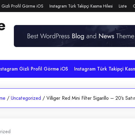
 Gizli Profil Görme iOS
Instagram Türk Takipçi Kasma Hilesi
Liste
e
nstagram Gizli Profil Görme iOS
Instagram Türk Takipçi Kasm
me
/
Uncategorized
/
Villiger Red Mini Filter Sigarillo – 20’s Satı
rized