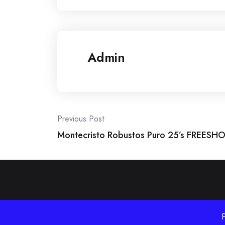
Admin
Post
Previous Post
Montecristo Robustos Puro 25’s FREESHOP
navigation