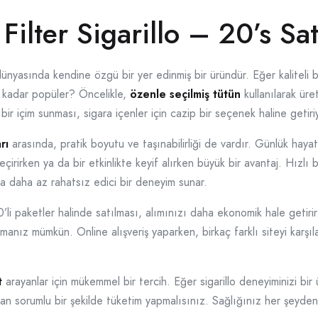
Filter Sigarillo – 20’s Sa
 dünyasında kendine özgü bir yer edinmiş bir üründür. Eğer kaliteli b
bu kadar popüler? Öncelikle,
özenle seçilmiş tütün
kullanılarak üre
 bir içim sunması, sigara içenler için cazip bir seçenek haline getiri
rı
arasında, pratik boyutu ve taşınabilirliği de vardır. Günlük hay
eçirirken ya da bir etkinlikte keyif alırken büyük bir avantaj. Hızlı 
nda daha az rahatsız edici bir deneyim sunar.
li paketler halinde satılması, alımınızı daha ekonomik hale getirir.
anız mümkün. Online alışveriş yaparken, birkaç farklı siteyi karşıl
t
arayanlar için mükemmel bir tercih. Eğer sigarillo deneyiminizi bir
an sorumlu bir şekilde tüketim yapmalısınız. Sağlığınız her şeyden