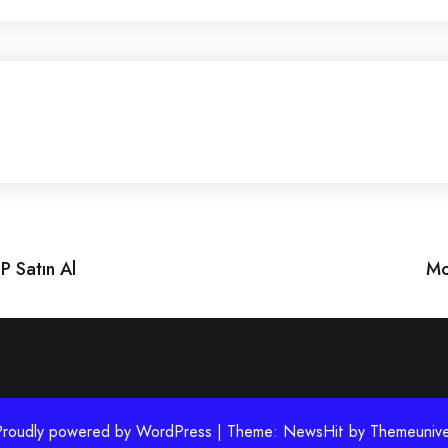
 Satın Al
Mo
Proudly powered by WordPress | Theme: NewsHit by
Themeunive