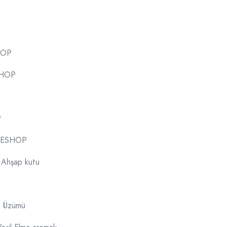
HOP
SHOP
P
REESHOP
s Ahşap kutu
k Üzümü