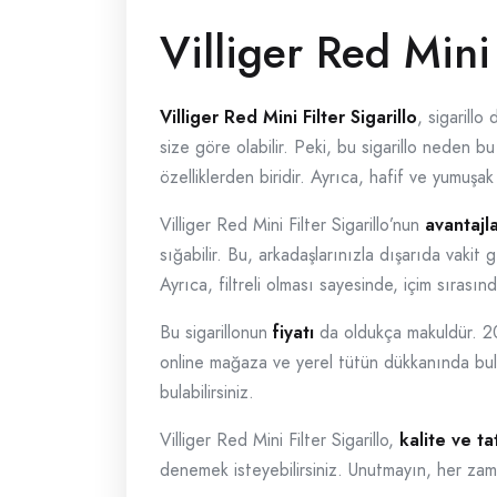
Villiger Red Mini 
Villiger Red Mini Filter Sigarillo
, sigarillo
size göre olabilir. Peki, bu sigarillo neden 
özelliklerden biridir. Ayrıca, hafif ve yumuşak
Villiger Red Mini Filter Sigarillo’nun
avantajla
sığabilir. Bu, arkadaşlarınızla dışarıda vakit g
Ayrıca, filtreli olması sayesinde, içim sırası
Bu sigarillonun
fiyatı
da oldukça makuldür. 20’
online mağaza ve yerel tütün dükkanında bulm
bulabilirsiniz.
Villiger Red Mini Filter Sigarillo,
kalite ve ta
denemek isteyebilirsiniz. Unutmayın, her zam