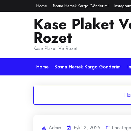
Skip
Home
Bosna Hersek Kargo Gönderimi
Instagram
to
Kase Plaket V
content
Rozet
Kase Plaket Ve Rozet
Home
Bosna Hersek Kargo Gönderimi
I
Ho
Admin
Eylül 3, 2025
Uncatego