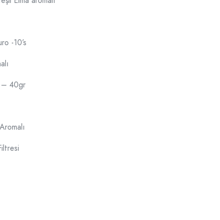
şil Elma aromalı
ro -10’s
alı
n – 40gr
Aromalı
ltresi