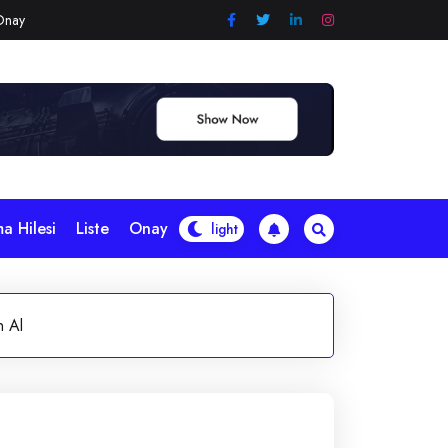
Onay
a Hilesi
Liste
Onay
n Al