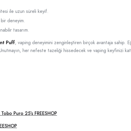
si ile uzun süreli keyif.
 bir deneyim.
nabilir tasarım.
nt Puff
, vaping deneyimini zenginleştiren birçok avantaja sahip. Eğe
nutmayın, her nefeste tazeliği hissedecek ve vaping keyfinizi kat
 Tobo Puro 25’s FREESHOP
FREESHOP