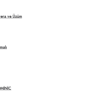
vera ve Üzüm
malı
DOMİNİC