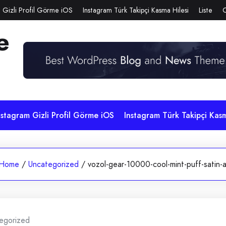
 Gizli Profil Görme iOS
Instagram Türk Takipçi Kasma Hilesi
Liste
e
nstagram Gizli Profil Görme iOS
Instagram Türk Takipçi Kasm
Home
/
Uncategorized
/
vozol-gear-10000-cool-mint-puff-satin-a
egorized