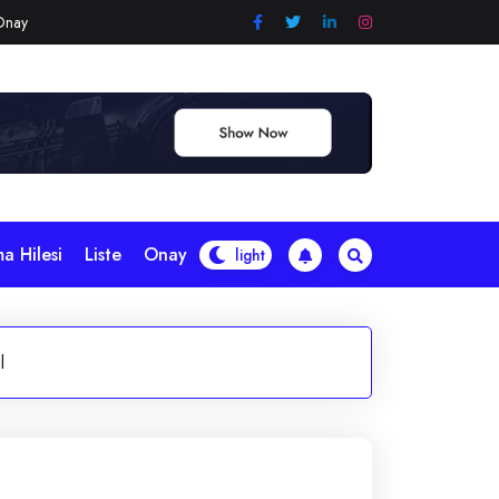
Onay
a Hilesi
Liste
Onay
l