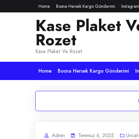
Skip
Home
Bosna Hersek Kargo Gönderimi
Instagram
to
Kase Plaket V
content
Rozet
Kase Plaket Ve Rozet
Home
Bosna Hersek Kargo Gönderimi
I
Admin
Temmuz 6, 2025
Uncat